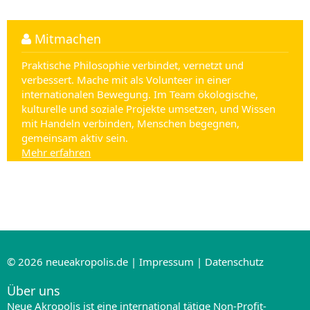
Mitmachen
Praktische Philosophie verbindet, vernetzt und
verbessert. Mache mit als Volunteer in einer
internationalen Bewegung. Im Team ökologische,
kulturelle und soziale Projekte umsetzen, und Wissen
mit Handeln verbinden, Menschen begegnen,
gemeinsam aktiv sein.
Mehr erfahren
© 2026
neueakropolis.de
|
Impressum
|
Datenschutz
Über uns
Neue Akropolis ist eine international tätige Non-Profit-