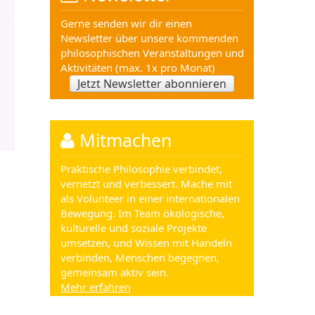
Gerne senden wir dir einen
Newsletter über unsere kommenden
philosophischen Veranstaltungen und
Aktivitäten (max. 1x pro Monat)
Jetzt Newsletter abonnieren
Mitmachen
Praktische Philosophie verbindet,
vernetzt und verbessert. Mache mit
als Volunteer in einer internationalen
Bewegung. Im Team ökologische,
kulturelle und soziale Projekte
umsetzen, und Wissen mit Handeln
verbinden, Menschen begegnen,
gemeinsam aktiv sein.
Mehr erfahren