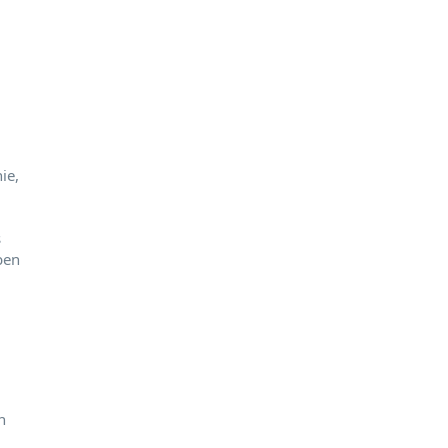
ie,
s
ben
n