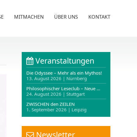
SE
MITMACHEN
ÜBER UNS
KONTAKT
Veranstaltungen
Die Odyssee – Mehr als ein Mythos!
13. August 2026 | Nürnberg
Philosophischer Leseclub – Neue …
24. August 2026 | Stuttgart
ZWISCHEN den ZEILEN
1. September 2026 | Leipzig
Newsletter