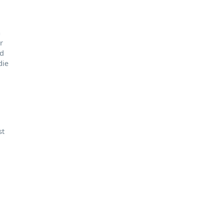
n
r
nd
die
st