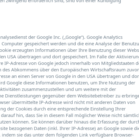
 zwingend erforderlich sind, sind von einer Kündigung
alysedienst der Google Inc. („Google“). Google Analytics
em Computer gespeichert werden und die eine Analyse der Benutz
Cookie erzeugten Informationen über Ihre Benutzung dieser Webs
den USA übertragen und dort gespeichert. Im Falle der Aktivierun
re IP-Adresse von Google jedoch innerhalb von Mitgliedstaaten d
en des Abkommens über den Europäischen Wirtschaftsraum zuvor
dresse an einen Server von Google in den USA übertragen und dor
wird Google diese Informationen benutzen, um Ihre Nutzung der
ktivitäten zusammenzustellen und um weitere mit der
e Dienstleistungen gegenüber dem Websitebetreiber zu erbring
ser übermittelte IP-Adresse wird nicht mit anderen Daten von
g der Cookies durch eine entsprechende Einstellung Ihrer
darauf hin, dass Sie in diesem Fall möglicher Weise nicht sämtli
utzen können. Sie können darüber hinaus die Erfassung der durc
ite bezogenen Daten (inkl. Ihrer IP-Adresse) an Google sowie di
, indem sie das unter dem folgenden Link verfügbare Browser-