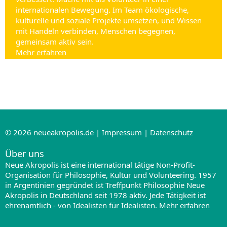
internationalen Bewegung. Im Team ökologische,
kulturelle und soziale Projekte umsetzen, und Wissen
mit Handeln verbinden, Menschen begegnen,
gemeinsam aktiv sein.
Mehr erfahren
© 2026
neueakropolis.de
|
Impressum
|
Datenschutz
Über uns
Neue Akropolis ist eine international tätige Non-Profit-
Organisation für Philosophie, Kultur und Volunteering. 1957
in Argentinien gegründet ist Treffpunkt Philosophie Neue
Akropolis in Deutschland seit 1978 aktiv. Jede Tätigkeit ist
ehrenamtlich - von Idealisten für Idealisten.
Mehr erfahren