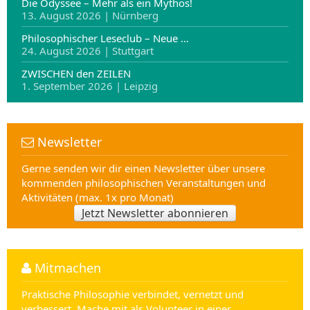
Die Odyssee – Mehr als ein Mythos!
13. August 2026 | Nürnberg
Philosophischer Leseclub – Neue …
24. August 2026 | Stuttgart
ZWISCHEN den ZEILEN
1. September 2026 | Leipzig
Newsletter
Gerne senden wir dir einen Newsletter über unsere
kommenden philosophischen Veranstaltungen und
Aktivitäten (max. 1x pro Monat)
Jetzt Newsletter abonnieren
Mitmachen
Praktische Philosophie verbindet, vernetzt und
verbessert. Mache mit als Volunteer in einer