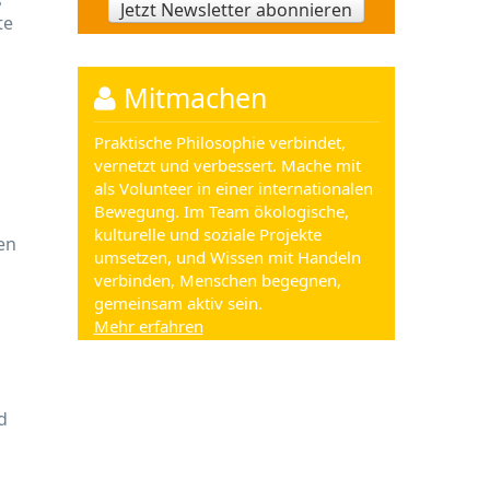
s
Jetzt Newsletter abonnieren
te
Mitmachen
Praktische Philosophie verbindet,
vernetzt und verbessert. Mache mit
als Volunteer in einer internationalen
Bewegung. Im Team ökologische,
kulturelle und soziale Projekte
en
umsetzen, und Wissen mit Handeln
verbinden, Menschen begegnen,
gemeinsam aktiv sein.
Mehr erfahren
d
.