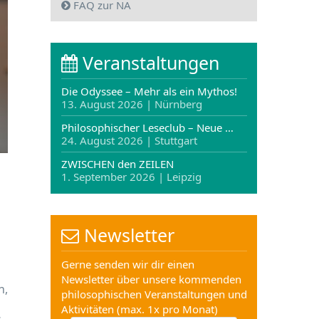
FAQ zur NA
Veranstaltungen
Die Odyssee – Mehr als ein Mythos!
13. August 2026 | Nürnberg
Philosophischer Leseclub – Neue …
24. August 2026 | Stuttgart
ZWISCHEN den ZEILEN
1. September 2026 | Leipzig
Newsletter
Gerne senden wir dir einen
Newsletter über unsere kommenden
n,
philosophischen Veranstaltungen und
Aktivitäten (max. 1x pro Monat)