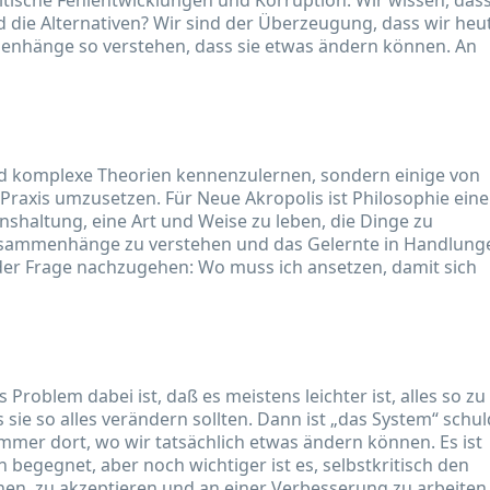
tische Fehlentwicklungen und Korruption. Wir wissen, das
d die Alternativen? Wir sind der Überzeugung, dass wir heu
nhänge so verstehen, dass sie etwas ändern können. An
nd komplexe Theorien kennenzulernen, sondern einige von
 Praxis umzusetzen. Für Neue Akropolis ist Philosophie eine
enshaltung, eine Art und Weise zu leben, die Dinge zu
Zusammenhänge zu verstehen und das Gelernte in Handlung
der Frage nachzugehen: Wo muss ich ansetzen, damit sich
Problem dabei ist, daß es meistens leichter ist, alles so zu
 sie so alles verändern sollten. Dann ist „das System“ schul
immer dort, wo wir tatsächlich etwas ändern können. Es ist
begegnet, aber noch wichtiger ist es, selbstkritisch den
nen, zu akzeptieren und an einer Verbesserung zu arbeiten