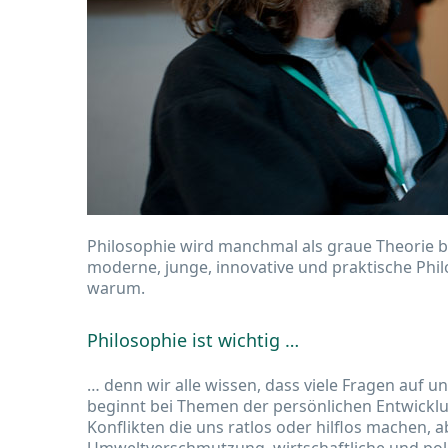
Philosophie wird manchmal als graue Theorie be
moderne, junge, innovative und praktische Philo
warum.
Philosophie ist wichtig …
… denn wir alle wissen, dass viele Fragen auf 
beginnt bei Themen der persönlichen Entwickl
Konflikten die uns ratlos oder hilflos machen, a