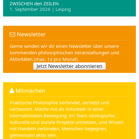
ZWISCHEN den ZEILEN
1. September 2026 | Leipzig
Newsletter
Gerne senden wir dir einen Newsletter über unsere
kommenden philosophischen Veranstaltungen und
Aktivitäten (max. 1x pro Monat)
Jetzt Newsletter abonnieren
Mitmachen
Praktische Philosophie verbindet, vernetzt und
verbessert. Mache mit als Volunteer in einer
internationalen Bewegung. Im Team ökologische,
kulturelle und soziale Projekte umsetzen, und Wissen
mit Handeln verbinden, Menschen begegnen,
gemeinsam aktiv sein.