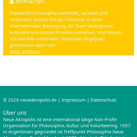
Mitmachen
Praktische Philosophie verbindet, vernetzt und
verbessert. Mache mit als Volunteer in einer
internationalen Bewegung. Im Team ökologische,
kulturelle und soziale Projekte umsetzen, und Wissen
mit Handeln verbinden, Menschen begegnen,
gemeinsam aktiv sein.
Mehr erfahren
© 2026
neueakropolis.de
|
Impressum
|
Datenschutz
Über uns
Neue Akropolis ist eine international tätige Non-Profit-
Organisation für Philosophie, Kultur und Volunteering. 1957
in Argentinien gegründet ist Treffpunkt Philosophie Neue