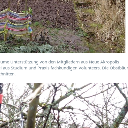
äume Unterstützung von den Mitgliedern aus Neue Akropolis
i aus Studium und Praxis fachkundigen Volunteers. Die Obstbä
hnitten.