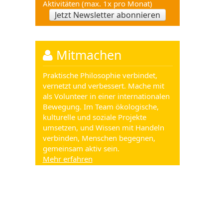
Aktivitäten (max. 1x pro Monat)
Jetzt Newsletter abonnieren
Mitmachen
Praktische Philosophie verbindet,
vernetzt und verbessert. Mache mit
als Volunteer in einer internationalen
Bewegung. Im Team ökologische,
kulturelle und soziale Projekte
umsetzen, und Wissen mit Handeln
verbinden, Menschen begegnen,
gemeinsam aktiv sein.
Mehr erfahren