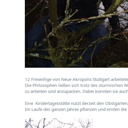
12 Freiwillige von Neue Akropolis Stuttgart arbeitet
Die Philosophen ließen sich trotz des stürmischen W
zu arbeiten und anzupacken. Dabei konnten sie auch v
Eine Kindertagesstätte nutzt derzeit den Obstgarte
Im Laufe des ganzen Jahres pflanzen und ernten die 