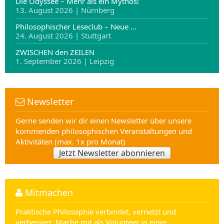
Die Odyssee – Mehr als ein Mythos!
13. August 2026 | Nürnberg
Philosophischer Leseclub – Neue …
24. August 2026 | Stuttgart
ZWISCHEN den ZEILEN
1. September 2026 | Leipzig
Newsletter
Gerne senden wir dir einen Newsletter über unsere
kommenden philosophischen Veranstaltungen und
Aktivitäten (max. 1x pro Monat)
Jetzt Newsletter abonnieren
Mitmachen
Praktische Philosophie verbindet, vernetzt und
verbessert. Mache mit als Volunteer in einer