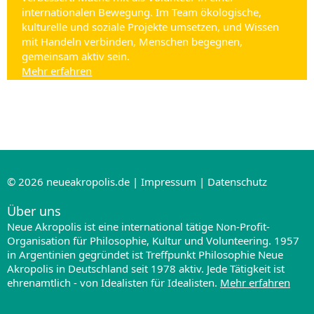
internationalen Bewegung. Im Team ökologische,
kulturelle und soziale Projekte umsetzen, und Wissen
mit Handeln verbinden, Menschen begegnen,
gemeinsam aktiv sein.
Mehr erfahren
© 2026
neueakropolis.de
|
Impressum
|
Datenschutz
Über uns
Neue Akropolis ist eine international tätige Non-Profit-
Organisation für Philosophie, Kultur und Volunteering. 1957
in Argentinien gegründet ist Treffpunkt Philosophie Neue
Akropolis in Deutschland seit 1978 aktiv. Jede Tätigkeit ist
ehrenamtlich - von Idealisten für Idealisten.
Mehr erfahren