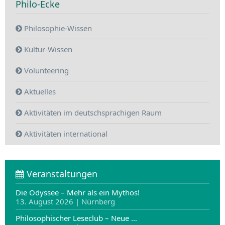
Philo-Ecke
Philosophie-Wissen
Kultur-Wissen
Volunteering
Aktuelles
Aktivitäten im deutschsprachigen Raum
Aktivitäten international
Veranstaltungen
Die Odyssee – Mehr als ein Mythos!
13. August 2026 | Nürnberg
Philosophischer Leseclub – Neue …