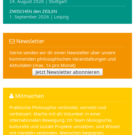
24. August 2026 | Stuttgart
ZWISCHEN den ZEILEN
1. September 2026 | Leipzig
Newsletter
Gerne senden wir dir einen Newsletter über unsere
kommenden philosophischen Veranstaltungen und
Aktivitäten (max. 1x pro Monat)
Jetzt Newsletter abonnieren
Mitmachen
Praktische Philosophie verbindet, vernetzt und
verbessert. Mache mit als Volunteer in einer
internationalen Bewegung. Im Team ökologische,
kulturelle und soziale Projekte umsetzen, und Wissen
mit Handeln verbinden, Menschen begegnen,