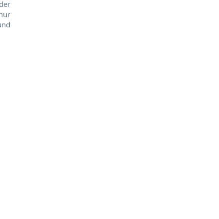
der
nur
 und