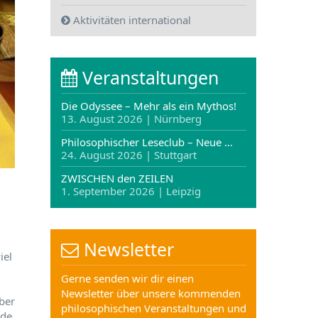
Aktivitäten international
Veranstaltungen
Die Odyssee – Mehr als ein Mythos!
13. August 2026 | Nürnberg
Philosophischer Leseclub – Neue …
24. August 2026 | Stuttgart
ZWISCHEN den ZEILEN
1. September 2026 | Leipzig
Newsletter
iel
Gerne senden wir dir einen
Newsletter über unsere kommenden
ber
philosophischen Veranstaltungen und
de.