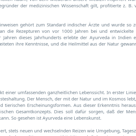
egründer der medizinischen Wissenschaft gilt, profitierte z. B. 
hinweisen gehört zum Standard indischer Ärzte und wurde so 
 man die Rezepturen von vor 1000 Jahren bei und entwickelte 
r Jahren dieses Jahrhunderts erlebte der Ayurveda in Indien e
eiteten ihre Kenntnisse, und die Heilmittel aus der Natur gewan
t einer umfassenden ganzheitlichen Lebenssicht. In erster Linie 
Geisteshaltung. Der Mensch, der mit der Natur und im Kosmos lebt,
d tierischen Erscheinungsformen. Aus dieser Erkenntnis heraus 
edischen Gesamtkonzepts. Dies soll dafür sorgen, daß der Men
ann. So gesehen ist Ayurveda eine Lebenskunst.
ert, stets neuen und wechselnden Reizen wie Umgebung, Tagesze