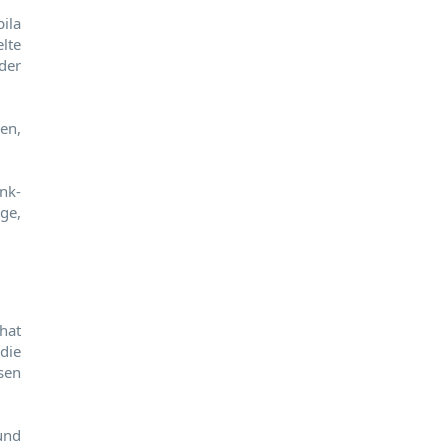
ila
lte
der
zen,
nk-
ge,
hat
die
sen
und