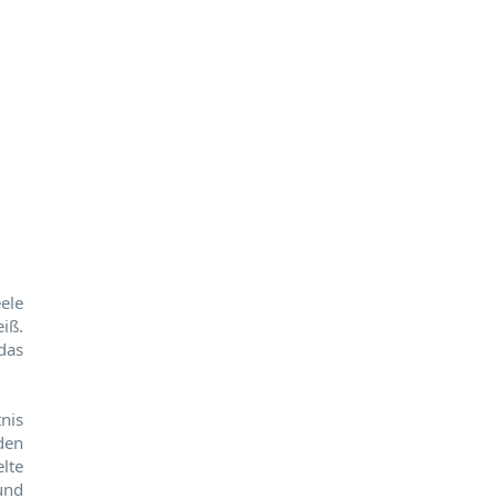
eele
iß.
das
nis
den
lte
und