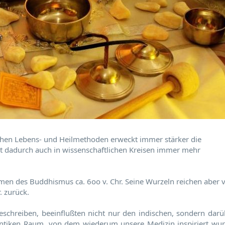
ichen Lebens- und Heilmethoden erweckt immer stärker die
t dadurch auch in wissenschaftlichen Kreisen immer mehr
en des Buddhismus ca. 6oo v. Chr. Seine Wurzeln reichen aber v
. zurück.
schreiben, beeinflußten nicht nur den indischen, sondern darü
antiken Raum, von dem wiederum unsere Medizin inspiriert wur