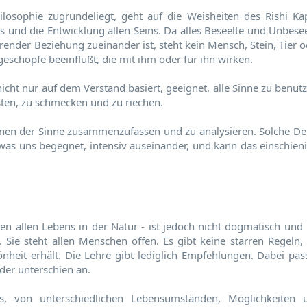
osophie zugrundeliegt, geht auf die Weisheiten des Rishi Kap
 und die Entwicklung allen Seins. Da alles Beseelte und Unbesee
ender Beziehung zueinander ist, steht kein Mensch, Stein, Tier o
geschöpfe beeinflußt, die mit ihm oder für ihn wirken.
nicht nur auf dem Verstand basiert, geeignet, alle Sinne zu benut
asten, zu schmecken und zu riechen.
ionen der Sinne zusammenzufassen und zu analysieren. Solche De
as uns begegnet, intensiv auseinander, und kann das einschieni
 allen Lebens in der Natur - ist jedoch nicht dogmatisch und 
 Sie steht allen Menschen offen. Es gibt keine starren Regeln, 
heit erhält. Die Lehre gibt lediglich Empfehlungen. Dabei pas
der unterschien an.
s, von unterschiedlichen Lebensumständen, Möglichkeiten 