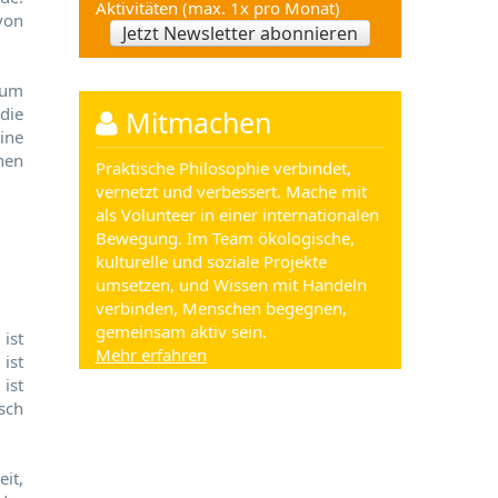
Aktivitäten (max. 1x pro Monat)
von
Jetzt Newsletter abonnieren
zum
die
Mitmachen
ine
nen
Praktische Philosophie verbindet,
vernetzt und verbessert. Mache mit
als Volunteer in einer internationalen
Bewegung. Im Team ökologische,
kulturelle und soziale Projekte
umsetzen, und Wissen mit Handeln
verbinden, Menschen begegnen,
gemeinsam aktiv sein.
ist
Mehr erfahren
 ist
ist
sch
it,