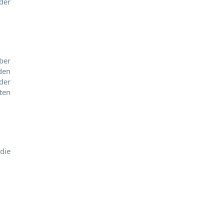
der
ber
den
der
ten
die