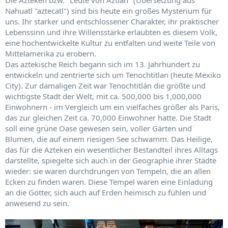
Die Azteken bzw. "Leute von Aztlan" (Übersetzung aus
Nahuatl "aztecatl") sind bis heute ein großes Mysterium für
uns. Ihr starker und entschlossener Charakter, ihr praktischer
Lebenssinn und ihre Willensstärke erlaubten es diesem Volk,
eine hochentwickelte Kultur zu entfalten und weite Teile von
Mittelamerika zu erobern.
Das aztekische Reich begann sich im 13. Jahrhundert zu
entwickeln und zentrierte sich um Tenochtitlan (heute Mexiko
City). Zur damaligen Zeit war Tenochtitlán die größte und
wichtigste Stadt der Welt, mit ca. 500,000 bis 1,000,000
Einwohnern - im Vergleich um ein vielfaches größer als Paris,
das zur gleichen Zeit ca. 70,000 Einwohner hatte. Die Stadt
soll eine grüne Oase gewesen sein, voller Gärten und
Blumen, die auf einem riesigen See schwamm. Das Heilige,
das für die Azteken ein wesentlicher Bestandteil ihres Alltags
darstellte, spiegelte sich auch in der Geographie ihrer Städte
wieder: sie waren durchdrungen von Tempeln, die an allen
Ecken zu finden waren. Diese Tempel waren eine Einladung
an die Götter, sich auch auf Erden heimisch zu fühlen und
anwesend zu sein.