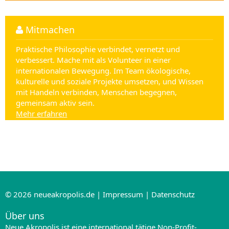
Mitmachen
Praktische Philosophie verbindet, vernetzt und
verbessert. Mache mit als Volunteer in einer
internationalen Bewegung. Im Team ökologische,
kulturelle und soziale Projekte umsetzen, und Wissen
mit Handeln verbinden, Menschen begegnen,
gemeinsam aktiv sein.
Mehr erfahren
© 2026
neueakropolis.de
|
Impressum
|
Datenschutz
Über uns
Neue Akropolis ist eine international tätige Non-Profit-