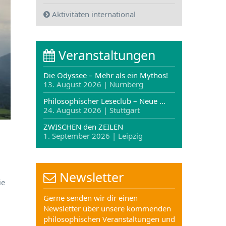
Aktivitäten international
Veranstaltungen
Die Odyssee – Mehr als ein Mythos!
13. August 2026 | Nürnberg
Philosophischer Leseclub – Neue …
24. August 2026 | Stuttgart
ZWISCHEN den ZEILEN
1. September 2026 | Leipzig
Newsletter
ie
Gerne senden wir dir einen
Newsletter über unsere kommenden
philosophischen Veranstaltungen und