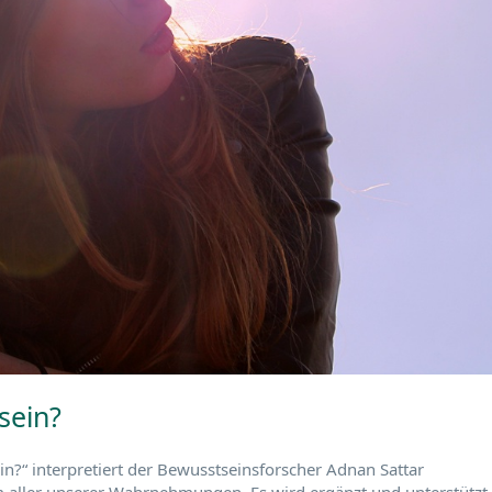
sein?
n?“ interpretiert der Bewusstseinsforscher Adnan Sattar