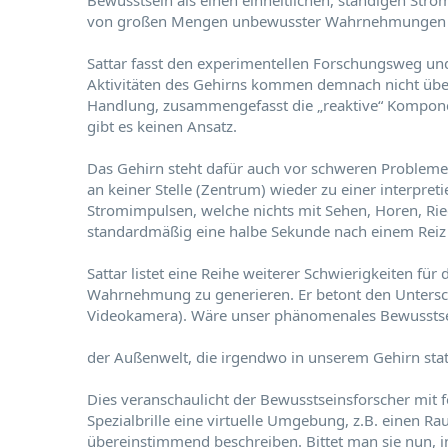
Bewusstsein als einen einheitlichen, ständigen Str
von großen Mengen unbewusster Wahrnehmungen 
Sattar fasst den experimentellen Forschungsweg un
Aktivitäten des Gehirns kommen demnach nicht über
Handlung, zusammengefasst die „reaktive“ Kompon
gibt es keinen Ansatz.
Das Gehirn steht dafür auch vor schweren Problemen
an keiner Stelle (Zentrum) wieder zu einer interpre
Stromimpulsen, welche nichts mit Sehen, Horen, Ri
standardmäßig eine halbe Sekunde nach einem Reiz 
Sattar listet eine Reihe weiterer Schwierigkeiten fü
Wahrnehmung zu generieren. Er betont den Unterschi
Videokamera). Wäre unser phänomenales Bewusstsein
der Außenwelt, die irgendwo in unserem Gehirn statt
Dies veranschaulicht der Bewusstseinsforscher mit
Spezialbrille eine virtuelle Umgebung, z.B. einen Ra
übereinstimmend beschreiben. Bittet man sie nun, in 