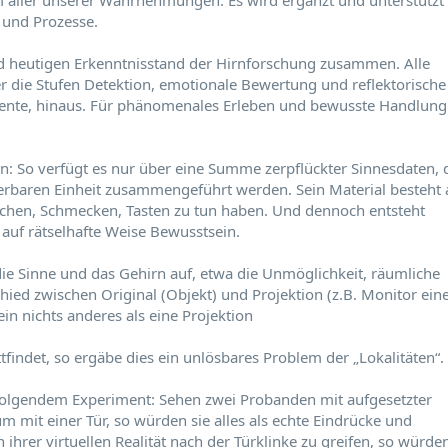
om aller unserer Wahrnehmungen. Es wird ergänzt und unterstützt
und Prozesse.
d heutigen Erkenntnisstand der Hirnforschung zusammen. Alle
 die Stufen Detektion, emotionale Bewertung und reflektorische
ente, hinaus. Für phänomenales Erleben und bewusste Handlung
: So verfügt es nur über eine Summe zerpflückter Sinnesdaten, 
tierbaren Einheit zusammengeführt werden. Sein Material besteht 
echen, Schmecken, Tasten zu tun haben. Und dennoch entsteht
auf rätselhafte Weise Bewusstsein.
r die Sinne und das Gehirn auf, etwa die Unmöglichkeit, räumliche
ed zwischen Original (Objekt) und Projektion (z.B. Monitor ein
 nichts anderes als eine Projektion
findet, so ergäbe dies ein unlösbares Problem der „Lokalitäten“.
 folgendem Experiment: Sehen zwei Probanden mit aufgesetzter
um mit einer Tür, so würden sie alles als echte Eindrücke und
ihrer virtuellen Realität nach der Türklinke zu greifen, so würde