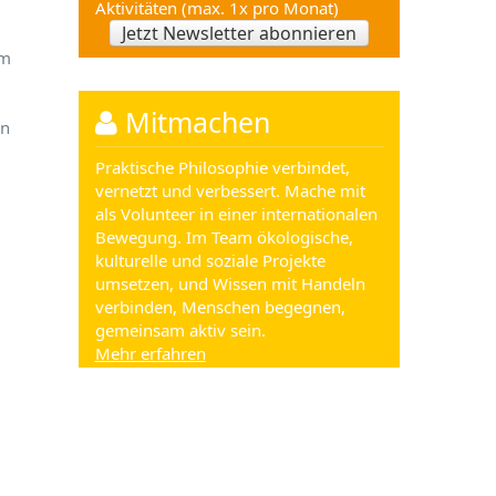
Aktivitäten (max. 1x pro Monat)
Jetzt Newsletter abonnieren
im
Mitmachen
en
Praktische Philosophie verbindet,
vernetzt und verbessert. Mache mit
als Volunteer in einer internationalen
Bewegung. Im Team ökologische,
kulturelle und soziale Projekte
umsetzen, und Wissen mit Handeln
verbinden, Menschen begegnen,
gemeinsam aktiv sein.
Mehr erfahren