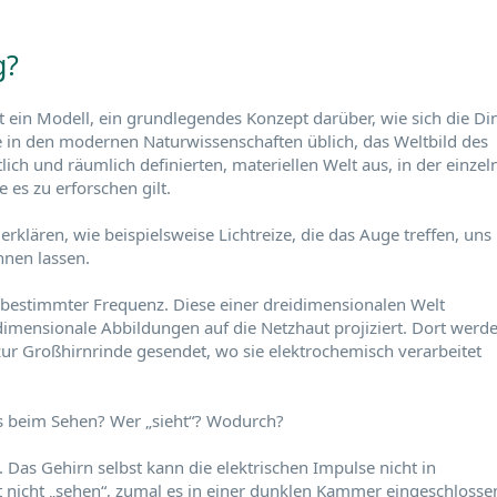
g?
 ein Modell, ein grundlegendes Konzept darüber, wie sich die Di
ie in den modernen Naturwissenschaften üblich, das Weltbild des
lich und räumlich definierten, materiellen Welt aus, in der einzel
 es zu erforschen gilt.
ären, wie beispielsweise Lichtreize, die das Auge treffen, uns
nnen lassen.
 bestimmter Frequenz. Diese einer dreidimensionalen Welt
mensionale Abbildungen auf die Netzhaut projiziert. Dort werd
zur Großhirnrinde gesendet, wo sie elektrochemisch verarbeitet
nis beim Sehen? Wer „sieht“? Wodurch?
Das Gehirn selbst kann die elektrischen Impulse nicht in
t nicht „sehen“, zumal es in einer dunklen Kammer eingeschlosse