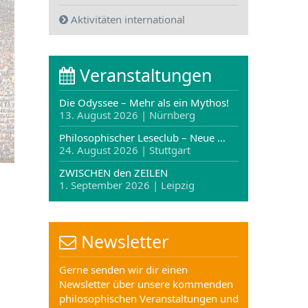
Aktivitäten international
Veranstaltungen
Die Odyssee – Mehr als ein Mythos!
13. August 2026 | Nürnberg
Philosophischer Leseclub – Neue …
24. August 2026 | Stuttgart
ZWISCHEN den ZEILEN
1. September 2026 | Leipzig
Newsletter
Gerne senden wir dir einen
Newsletter über unsere kommenden
philosophischen Veranstaltungen und