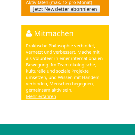
Aktivitäten (max. 1x pro Monat)
Jetzt Newsletter abonnieren
Mitmachen
Praktische Philosophie verbindet,
vernetzt und verbessert. Mache mit
als Volunteer in einer internationalen
Bewegung. Im Team ökologische,
kulturelle und soziale Projekte
umsetzen, und Wissen mit Handeln
verbinden, Menschen begegnen,
gemeinsam aktiv sein.
Mehr erfahren