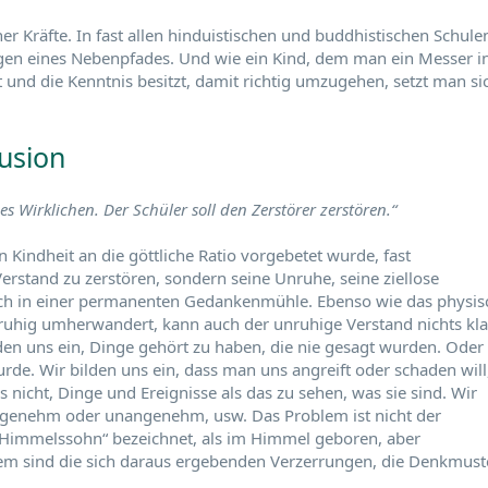
er Kräfte. In fast allen hinduistischen und buddhistischen Schule
lagen eines Nebenpfades. Und wie ein Kind, dem man ein Messer i
st und die Kenntnis besitzt, damit richtig umzugehen, setzt man si
lusion
es Wirklichen. Der Schüler soll den Zerstörer zerstören.“
 Kindheit an die göttliche Ratio vorgebetet wurde, fast
Verstand zu zerstören, sondern seine Unruhe, seine ziellose
ich in einer permanenten Gedankenmühle. Ebenso wie das physis
ruhig umherwandert, kann auch der unruhige Verstand nichts kla
den uns ein, Dinge gehört zu haben, die nie gesagt wurden. Oder
de. Wir bilden uns ein, dass man uns angreift oder schaden will
 nicht, Dinge und Ereignisse als das zu sehen, was sie sind. Wir
 angenehm oder unangenehm, usw. Das Problem ist nicht der
s „Himmelssohn“ bezeichnet, als im Himmel geboren, aber
lem sind die sich daraus ergebenden Verzerrungen, die Denkmust