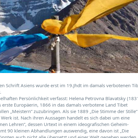
igen Schrift Asiens wurde erst im 19.Jhdt im damals verbotenen Ti
.
elhaften Persönlichkeit verfasst: Helena Petrovna Blavatsky (183
s erste Europäerin, 1866 in das damals verbotene Land Tibet
len „Meistern“ zuzubringen. Als sie 1889 „Die Stimme der Stille“
ihr Werk ist. Nach ihren Aussagen handelt es sich dabei um eine
en Lehren“, dessen Urtext in einem ideografischen Geheim-
esamt 90 kleinen Abhandlungen auswendig, eine davon ist „Die
 könnten auch nicht alle übersetzt und einer Welt gegeben werden,