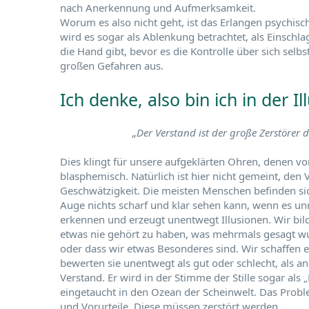
nach Anerkennung und Aufmerksamkeit.
Worum es also nicht geht, ist das Erlangen psychisch
wird es sogar als Ablenkung betrachtet, als Einsch
die Hand gibt, bevor es die Kontrolle über sich selb
großen Gefahren aus.
Ich denke, also bin ich in der Il
„Der Verstand ist der große Zerstörer d
Dies klingt für unsere aufgeklärten Ohren, denen von
blasphemisch. Natürlich ist hier nicht gemeint, den 
Geschwätzigkeit. Die meisten Menschen befinden s
Auge nichts scharf und klar sehen kann, wenn es un
erkennen und erzeugt unentwegt Illusionen. Wir bil
etwas nie gehört zu haben, was mehrmals gesagt wur
oder dass wir etwas Besonderes sind. Wir schaffen es
bewerten sie unentwegt als gut oder schlecht, als
Verstand. Er wird in der Stimme der Stille sogar al
eingetaucht in den Ozean der Scheinwelt. Das Prob
und Vorurteile. Diese müssen zerstört werden.