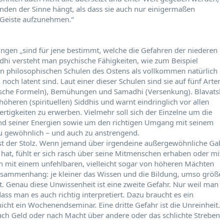
änden der Sinne hängt, als dass sie auch nur einigermaßen
n Geiste aufzunehmen.“
ungen „sind für jene bestimmt, welche die Gefahren der niederen
ddhi versteht man psychische Fähigkeiten, wie zum Beispiel
en philosophischen Schulen des Ostens als vollkommen natürlich
ch latent sind. Laut einer dieser Schulen sind sie auf fünf Arte
ische Formeln), Bemühungen und Samadhi (Versenkung). Blavats
öheren (spirituellen) Siddhis und warnt eindringlich vor allen
rtigkeiten zu erwerben. Vielmehr soll sich der Einzelne um die
und seiner Energien sowie um den richtigen Umgang mit seinem
u gewöhnlich – und auch zu anstrengend.
ist der Stolz. Wenn jemand über irgendeine außergewöhnliche Ga
hat, fühlt er sich rasch über seine Mitmenschen erhaben oder mi
ch mit einem unfehlbaren, vielleicht sogar von höheren Mächten
Zusammenhang: je kleiner das Wissen und die Bildung, umso größ
t. Genau diese Unwissenheit ist eine zweite Gefahr. Nur weil man
dass man es auch richtig interpretiert. Dazu braucht es ein
cht ein Wochenendseminar. Eine dritte Gefahr ist die Unreinheit.
nach Geld oder nach Macht über andere oder das schlichte Streben