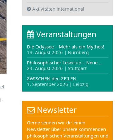
Aktivitäten international
Veranstaltungen
Die Odyssee – Mehr als ein Mythos!
13. August 2026 | Nürnberg
Philosophischer Leseclub – Neue …
24. August 2026 | Stuttgart
ZWISCHEN den ZEILEN
1. September 2026 | Leipzig
bet
1-
Newsletter
Gerne senden wir dir einen
Newsletter über unsere kommenden
philosophischen Veranstaltungen und