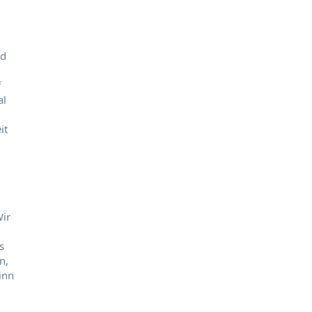
nd
f
al
it
Wir
s
n,
inn