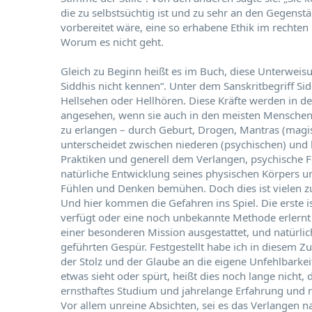
die zu selbstsüchtig ist und zu sehr an den Gegenst
vorbereitet wäre, eine so erhabene Ethik im rechte
Worum es nicht geht.
Gleich zu Beginn heißt es im Buch, diese Unterweis
Siddhis nicht kennen“. Unter dem Sanskritbegriff Si
Hellsehen oder Hellhören. Diese Kräfte werden in d
angesehen, wenn sie auch in den meisten Menschen no
zu erlangen – durch Geburt, Drogen, Mantras (mag
unterscheidet zwischen niederen (psychischen) und h
Praktiken und generell dem Verlangen, psychische Fe
natürliche Entwicklung seines physischen Körpers 
Fühlen und Denken bemühen. Doch dies ist vielen z
Und hier kommen die Gefahren ins Spiel. Die erste 
verfügt oder eine noch unbekannte Methode erlernt 
einer besonderen Mission ausgestattet, und natürli
geführten Gespür. Festgestellt habe ich in diesem 
der Stolz und der Glaube an die eigene Unfehlbarkei
etwas sieht oder spürt, heißt dies noch lange nicht, 
ernsthaftes Studium und jahrelange Erfahrung und ni
Vor allem unreine Absichten, sei es das Verlangen 