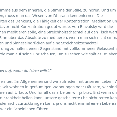
Stimme aus dem Inneren, die Stimme der Stille, zu hören. Und um
en, muss man das Wesen von Dharana kennenlernen. Die
lten des Denkens, die Fähigkeit der Konzentration. Meditation u
davor nicht Konzentration geübt wurde. Von Blavatsky wird die
man meditieren solle, eine Streichholzschachtel auf den Tisch war
 Sinn über das Absolute zu meditieren, wenn man sich nicht einm
 und Sinneseindrücken auf eine Streichholzschachtel
n ruhig zu halten, einen Gegenstand mit vollkommener Gelassenhe
rde man auf seine Uhr schauen, um zu sehen wie spät es ist, aber
en auf, wenn du leben willst."
e ernten. Im Allgemeinen sind wir zufrieden mit unserem Leben. 
t, wir wohnen in geräumigen Wohnungen oder Häusern, wir sind
en auf Urlaub. Und für all das arbeiten wir ja brav. Erst wenn un
n Krankheit heilen kann, unsere gescheiterte Ehe nicht retten kan
nder nicht zurückbringen kann, ja uns nicht einmal einen Lebenss
s wir ein Scheinleben führen.