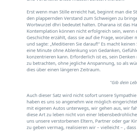
Erst wenn man Stille erreicht hat, beginnt man die 
den plappernden Verstand zum Schweigen zu bring
Wortwurzel dhri bedeutet halten. Dharana ist das Ha
Kontemplation können nicht erfolgreich sein, wenn 
Geschichte erzählt, dass sie auf die Frage, worüber 
und sagte: „Meditieren Sie darauf!“ Es macht keinen
eine Minute ohne Ablenkung von Gedanken, Gefühlen
konzentrieren kann. Erforderlich ist es, sein Denke
zu betrachten, ohne jegliche Anspannung, so als wü
dies über einen längeren Zeitraum.
"Gib dein Leb
Auch dieser Satz wird nicht sofort unsere Sympathi
haben es uns so angenehm wie möglich eingerichte
mit eigenen Autos unterwegs, wir gehen aus, wir fahr
diese Art zu leben nicht von einer lebensbedrohliche
uns unsere verstorbenen Eltern, Partner oder gar Ki
zu geben vermag, realisieren wir – vielleicht – , das