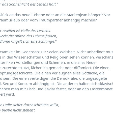
ür das Sonnenlicht des Lebens hält.“
 Glück an das neue I-Phone oder an die Markenjean hängen? Vor
Traumurlaub oder vom Traumpartner abhängig machen?
 zweiten ist Halle des Lernens.
Seele die Blüten des Lebens finden,
Blume ringelt sich eine Schlange.“
ehrsamkeit im Gegensatz zur Seelen-Weisheit. Nicht unbedingt mu
te in den Wissenschaften und Religionen sehen können, verschanz
er fixen Vorstellungen und Schemen, in die alles Neue
 zurechtgestutzt, lächerlich gemacht oder diffamiert. Die einen
pfungsgeschichte. Die einen verleugnen alles Göttliche, die
zu sein. Die einen verteidigen die Demokratie, die ungezügelte
ol, Sex und Konsum abhängig ist. Die anderen halten sich sklavisc
an denen man mit Fisch und Kaviar fastet, oder an den Fastenmonat
ert wird.
 Halle sicher durchschreiten willst,
 bleibe nicht stehen“,