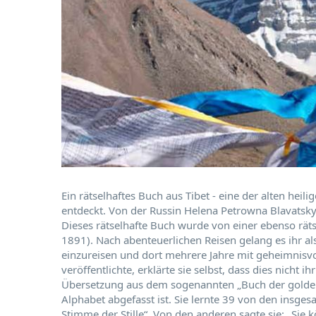
Ein rätselhaftes Buch aus Tibet - eine der alten heil
entdeckt. Von der Russin Helena Petrowna Blavatsky
Dieses rätselhafte Buch wurde von einer ebenso räts
1891). Nach abenteuerlichen Reisen gelang es ihr al
einzureisen und dort mehrere Jahre mit geheimnisvol
veröffentlichte, erklärte sie selbst, dass dies nicht 
Übersetzung aus dem sogenannten „Buch der golden
Alphabet abgefasst ist. Sie lernte 39 von den insg
Stimme der Stille“. Von den anderen sagte sie: „Sie