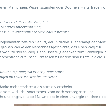
ntanen Meinungen, Wissensständen oder Dogmen. Hinterfragen wi
dritten Halle ist Weisheit, […]
e Schatten unbekannt sind,
it in unvergänglicher Herrlichkeit strahlt.“
 sogenannten zweiten Geburt, der Initiation. Hier erlangt der Men
ner großen Werke der Menschheitsgeschichte, das einen Weg zur
uns wohl zu steilen Weg. Denn unsere „Gedanken zum Schweigen“ 
schenträne auf unser Herz fallen zu lassen“ sind zu steile Ziele. 
dualität, o Jünger, wo ist der Jünger selbst?
ngen im Feuer, ein Tropfen im Ozean“,
nke mehr erschreckt als attraktiv erscheint.
twas vom wirklich Esoterischen, vom noch Verborgenen und
ht und angstvoll abstößt. Und das in einer unvergleichlichen Poes