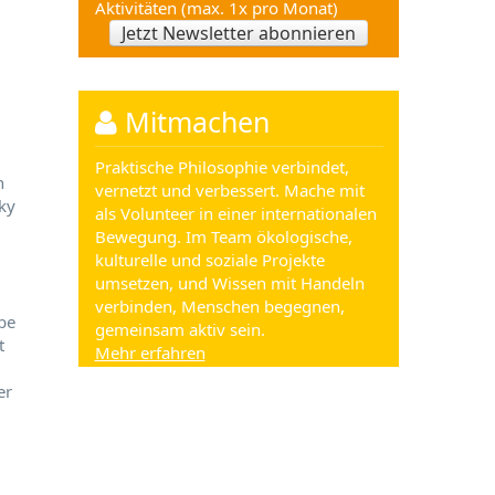
Aktivitäten (max. 1x pro Monat)
Jetzt Newsletter abonnieren
Mitmachen
Praktische Philosophie verbindet,
n
vernetzt und verbessert. Mache mit
ky
als Volunteer in einer internationalen
Bewegung. Im Team ökologische,
kulturelle und soziale Projekte
umsetzen, und Wissen mit Handeln
verbinden, Menschen begegnen,
be
gemeinsam aktiv sein.
t
Mehr erfahren
er