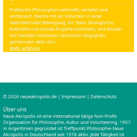
Praktische Philosophie verbindet, vernetzt und
verbessert. Mache mit als Volunteer in einer
internationalen Bewegung. Im Team ökologische,
kulturelle und soziale Projekte umsetzen, und Wissen
mit Handeln verbinden, Menschen begegnen,
gemeinsam aktiv sein.
Mehr erfahren
© 2026
neueakropolis.de
|
Impressum
|
Datenschutz
Über uns
Neue Akropolis ist eine international tätige Non-Profit-
Organisation für Philosophie, Kultur und Volunteering. 1957
in Argentinien gegründet ist Treffpunkt Philosophie Neue
Akropolis in Deutschland seit 1978 aktiv. Jede Tätigkeit ist